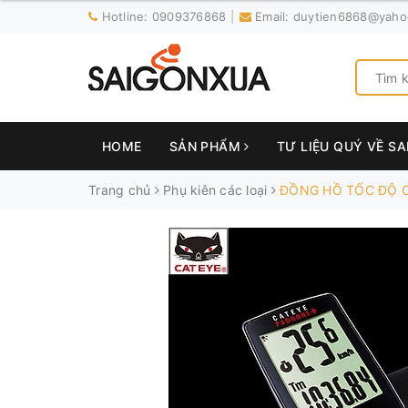
Hotline:
0909376868
Email:
duytien6868@yaho
HOME
SẢN PHẨM
TƯ LIỆU QUÝ VỀ S
Trang chủ
Phụ kiên các loại
ĐỒNG HỒ TỐC ĐỘ C