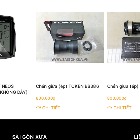
T NEOS
Chén giữa (ép) TOKEN BB386
Chén giữa (ép
(KHÔNG DÂY)
800.000₫
800.000₫
CHI TIẾT
CHI TIẾT
SÀI GÒN XƯA
LI