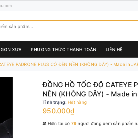
o.com
AIGON XƯA
PHƯƠNG THỨC THANH TOÁN
LIÊN HỆ
ATEYE PADRONE PLUS CÓ ĐÈN NỀN (KHÔNG DÂY) - Made in J
ĐỒNG HỒ TỐC ĐỘ CATEYE 
NỀN (KHÔNG DÂY) - Made i
Tình trạng:
Hết hàng
950.000₫
Hiện tại có
79
người đang xem sản phẩm n