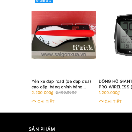
Giảm 8%
(xe đạp đua)
Yên xe đạp road (xe đạp đua)
ĐỒNG HỒ GIAN
ính hãng
cao cấp, hàng chính hãng
PRO WIRELESS 
3. Màu
FI'ZI:K ARIONE R5. Màu trắng/
.000₫
2.200.000₫
2.400.000₫
1.200.000₫
đỏ
CHI TIẾT
CHI TIẾT
SẢN PHẨM