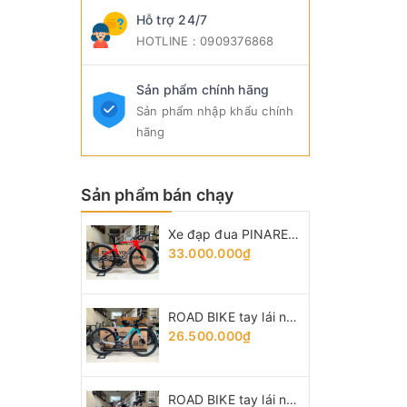
Hỗ trợ 24/7
HOTLINE : 0909376868
Sản phẩm chính hãng
Sản phẩm nhập khẩu chính
hãng
Sản phẩm bán chạy
Xe đạp đua PINARELLO DOGMA F (F14) - Khung, vành Full Carbon, Full group Shimano 105 R7120 thắng đĩa dầu. Màu Đen/Đỏ
33.000.000₫
ROAD BIKE tay lái ngang PINA F14, Khung carbon - vành nhôm, groupsets Shimano 105. Thắng đĩa dầu
26.500.000₫
ROAD BIKE tay lái ngang HI-LIGHT R6 Disc, Khung TITANIUM - vành Carbon, groupsets Shimano 105 R7000 thắng dĩa dầu