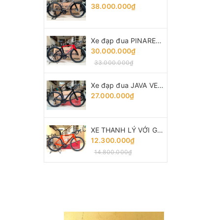
38.000.000₫
Xe đạp đua PINARELLO DOGMA F10 - Khung, vành Full Carbon, Full group Shimano 105 R7000. Màu Đen/Đỏ
30.000.000₫
33.000.000₫
Xe đạp đua JAVA VESUVIO (2024) - Khung Carbon, full group Shimano 105 R7120 thắng đĩa dầu
27.000.000₫
XE THANH LÝ VỚI GIÁ GỐC : TWITTER THUNDER - Khung, vành full Carbon, groupsets Retrospec 12 LÍP. Màu Cam
12.300.000₫
14.800.000₫