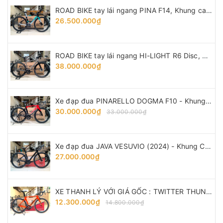
ROAD BIKE tay lái ngang PINA F14, Khung carbon - vành nhôm, groupsets Shimano 105. Thắng đĩa dầu
26.500.000₫
ROAD BIKE tay lái ngang HI-LIGHT R6 Disc, Khung TITANIUM - vành Carbon, groupsets Shimano 105 R7000 thắng dĩa dầu
38.000.000₫
Xe đạp đua PINARELLO DOGMA F10 - Khung, vành Full Carbon, Full group Shimano 105 R7000. Màu Đen/Đỏ
30.000.000₫
33.000.000₫
Xe đạp đua JAVA VESUVIO (2024) - Khung Carbon, full group Shimano 105 R7120 thắng đĩa dầu
27.000.000₫
XE THANH LÝ VỚI GIÁ GỐC : TWITTER THUNDER - Khung, vành full Carbon, groupsets Retrospec 12 LÍP. Màu Cam
12.300.000₫
14.800.000₫