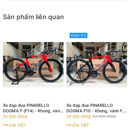
Sản phẩm liên quan
Giảm 9%
Xe đạp đua PINARELLO
Xe đạp đua PINARELLO
DOGMA F (F14) - Khung, vành
DOGMA F10 - Khung, vành Full
Full Carbon, Full group
Carbon, Full group Shimano
33.000.000₫
30.000.000₫
33.000.000₫
Shimano 105 R7120 thắng đĩa
105 R7000. Màu Đen/Đỏ
CHI TIẾT
CHI TIẾT
dầu. Màu Đen/Đỏ