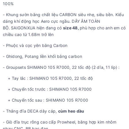
100%
- Khung sườn bằng chất liệu CARBON siêu nhẹ, siêu bền. Kiểu
dáng khí động học Aero cực ngầu. DÂY ÂM TOÀN
BỘ. SAIGONXUA hiện đang có
size 48,
phù hợp cho anh em có
chiều cao từ 1.68m trở lên
- Phuộc và cọc yên bằng Carbon
- Ghidong, Potang liền khối bằng carbon
- Groupsets SHIMANO 105 R7000, 22 tốc độ (2 dĩa, 11 líp) :
+ Tay lắc : SHIMANO 105 R7000, 22 tốc độ
+ Chuyển tốc trước : SHIMANO 105 R7000
+ Chuyển tốc sau : SHIMANO 105 R7000
- Thắng đĩa DECA dây cáp,
cùm heo dầu
- Giò đĩa trục rỗng cao cấp Prowheel, bằng hợp kim nhôm
phay CNC. BB bạc đạn