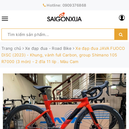
Hotline:
0909376868
Trang chủ
Xe đạp đua - Road Bike
Xe đạp đua JAVA FUOCO
DISC (2023) - Khung, vành full Carbon, group Shimano 105
R7000 (3 món) - 2 đĩa 11 líp . Màu Cam