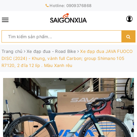
Hotline:
0909376868
Trang chủ
Xe đạp đua - Road Bike
Xe đạp đua JAVA FUOCO
DISC (2024) - Khung, vành full Carbon; group Shimano 105
R7120, 2 đĩa 12 líp . Màu Xanh rêu