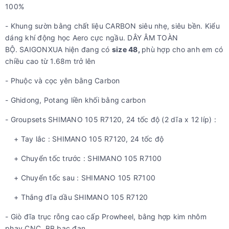
100%
- Khung sườn bằng chất liệu CARBON siêu nhẹ, siêu bền. Kiểu
dáng khí động học Aero cực ngầu. DÂY ÂM TOÀN
BỘ. SAIGONXUA hiện đang có
size 48,
phù hợp cho anh em có
chiều cao từ 1.68m trở lên
- Phuộc và cọc yên bằng Carbon
- Ghidong, Potang liền khối bằng carbon
- Groupsets SHIMANO 105 R7120, 24 tốc độ (2 dĩa x 12 líp) :
+ Tay lắc : SHIMANO 105 R7120, 24 tốc độ
+ Chuyển tốc trước : SHIMANO 105 R7100
+ Chuyển tốc sau : SHIMANO 105 R7100
+ Thắng đĩa dầu SHIMANO 105 R7120
- Giò đĩa trục rỗng cao cấp Prowheel, bằng hợp kim nhôm
phay CNC. BB bạc đạn