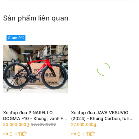
Sản phẩm liên quan
Giảm 9%
Xe đạp đua PINARELLO
Xe đạp đua JAVA VESUVIO
DOGMA F10 - Khung, vành Full
(2024) - Khung Carbon, full
Carbon, Full group Shimano
group Shimano 105 R7120
30.000.000₫
33.000.000₫
27.000.000₫
105 R7000. Màu Đen/Đỏ
thắng đĩa dầu
CHI TIẾT
CHI TIẾT