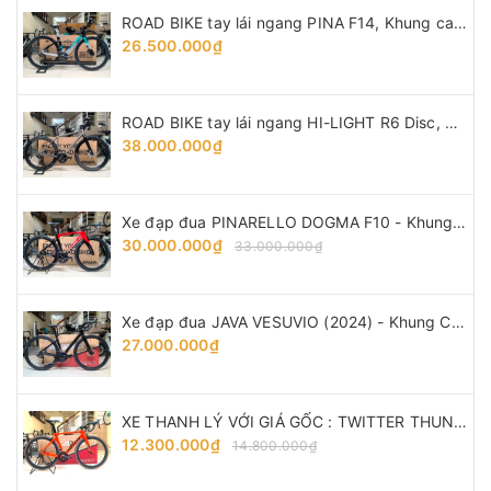
ROAD BIKE tay lái ngang PINA F14, Khung carbon - vành nhôm, groupsets Shimano 105. Thắng đĩa dầu
26.500.000₫
ROAD BIKE tay lái ngang HI-LIGHT R6 Disc, Khung TITANIUM - vành Carbon, groupsets Shimano 105 R7000 thắng dĩa dầu
38.000.000₫
Xe đạp đua PINARELLO DOGMA F10 - Khung, vành Full Carbon, Full group Shimano 105 R7000. Màu Đen/Đỏ
30.000.000₫
33.000.000₫
Xe đạp đua JAVA VESUVIO (2024) - Khung Carbon, full group Shimano 105 R7120 thắng đĩa dầu
27.000.000₫
XE THANH LÝ VỚI GIÁ GỐC : TWITTER THUNDER - Khung, vành full Carbon, groupsets Retrospec 12 LÍP. Màu Cam
12.300.000₫
14.800.000₫