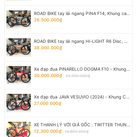
ROAD BIKE tay lái ngang PINA F14, Khung carbon - vành nhôm, groupsets Shimano 105. Thắng đĩa dầu
26.500.000₫
ROAD BIKE tay lái ngang HI-LIGHT R6 Disc, Khung TITANIUM - vành Carbon, groupsets Shimano 105 R7000 thắng dĩa dầu
38.000.000₫
Xe đạp đua PINARELLO DOGMA F10 - Khung, vành Full Carbon, Full group Shimano 105 R7000. Màu Đen/Đỏ
30.000.000₫
33.000.000₫
Xe đạp đua JAVA VESUVIO (2024) - Khung Carbon, full group Shimano 105 R7120 thắng đĩa dầu
27.000.000₫
XE THANH LÝ VỚI GIÁ GỐC : TWITTER THUNDER - Khung, vành full Carbon, groupsets Retrospec 12 LÍP. Màu Cam
12.300.000₫
14.800.000₫