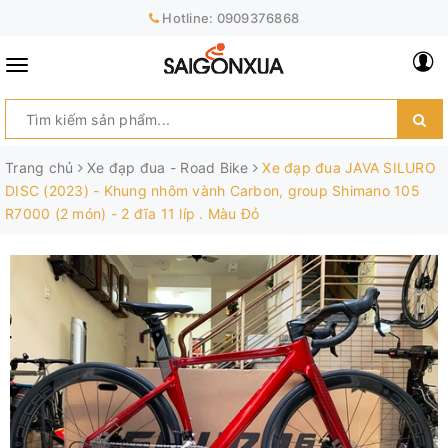
Hotline:
0909376868
Trang chủ
Xe đạp đua - Road Bike
Xe đạp đua JAVA SILURO
DISC (2023) - Khung nhôm vành Carbon, group Shimano 105
R7000 (2 món) - 2 đĩa 11 líp . Màu Đỏ