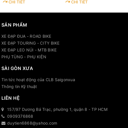
CHI TIẾT
CHI TIẾT
SẢN PHẨM
XE ĐẠP ĐUA - ROAD BIKE
XE ĐẠP TOURING - CITY BIKE
XE ĐẠP LEO NÚI - MTB BIKE
PHỤ TÙNG - PHỤ KIỆN
SÀI GÒN XƯA
Tin tức hoạt động của CLB Saigonxua
Thông tin Kỹ thuật
LIÊN HỆ
157/97 Dương Bá Trạc, phường 1, quận 8 - TP HCM
0909376868
duytien6868@yahoo.com