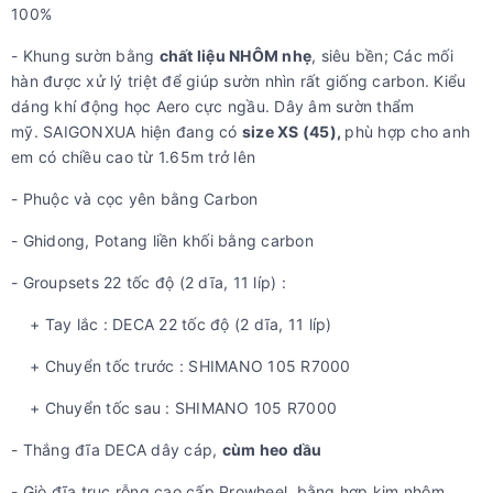
100%
- Khung sườn bằng
chất liệu NHÔM nhẹ
, siêu bền; Các mối
hàn được xử lý triệt để giúp sườn nhìn rất giống carbon. Kiểu
dáng khí động học Aero cực ngầu. Dây âm sườn thẩm
mỹ. SAIGONXUA hiện đang có
size XS (45),
phù hợp cho anh
em có chiều cao từ 1.65m trở lên
- Phuộc và cọc yên bằng Carbon
- Ghidong, Potang liền khối bằng carbon
- Groupsets 22 tốc độ (2 dĩa, 11 líp) :
+ Tay lắc : DECA 22 tốc độ (2 dĩa, 11 líp)
+ Chuyển tốc trước : SHIMANO 105 R7000
+ Chuyển tốc sau : SHIMANO 105 R7000
- Thắng đĩa DECA dây cáp,
cùm heo dầu
- Giò đĩa trục rỗng cao cấp Prowheel, bằng hợp kim nhôm