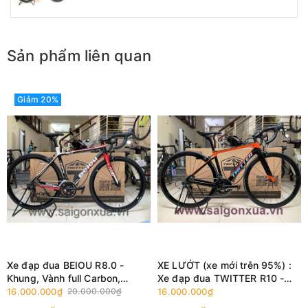
Sản phẩm liên quan
Giảm 20%
Xe đạp đua BEIOU R8.0 -
XE LƯỚT (xe mới trên 95%) :
Khung, Vành full Carbon,
Xe đạp đua TWITTER R10 -
groupsets SENSAH EMPIRE 11
Khung full Carbon, groupsets
16.000.000₫
20.000.000₫
16.000.000₫
LÍP . Đen/trắng
SRAM RIVAL 11