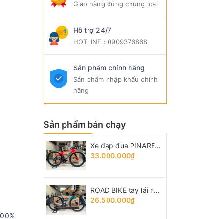
Giao hàng đúng chủng loại
Hỗ trợ 24/7
HOTLINE : 0909376868
Sản phẩm chính hãng
Sản phẩm nhập khẩu chính
hãng
Sản phẩm bán chạy
Xe đạp đua PINARELLO DOGMA F (F14) - Khung, vành Full Carbon, Full group Shimano 105 R7120 thắng đĩa dầu. Màu Đen/Đỏ
33.000.000₫
ROAD BIKE tay lái ngang PINA F14, Khung carbon - vành nhôm, groupsets Shimano 105. Thắng đĩa dầu
26.500.000₫
 100%