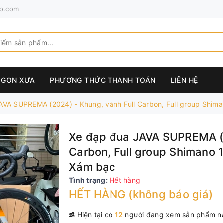
o.com
AIGON XƯA
PHƯƠNG THỨC THANH TOÁN
LIÊN HỆ
AVA SUPREMA (2024) - Khung, vành Full Carbon, Full group Shim
Xe đạp đua JAVA SUPREMA (2
Carbon, Full group Shimano 
Xám bạc
Tình trạng:
Hết hàng
HẾT HÀNG (không báo giá)
Hiện tại có
12
người đang xem sản phẩm n