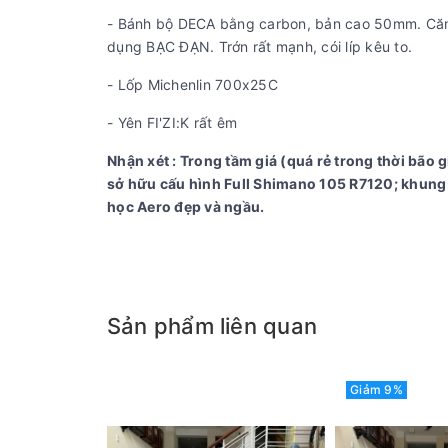
- Bánh bộ DECA bằng carbon, bản cao 50mm. Căm 
dụng BẠC ĐẠN. Trớn rất mạnh, cói líp kêu to.
- Lốp Michenlin 700x25C
- Yên FI'ZI:K rất êm
Nhận xét : Trong tầm giá (quá rẻ trong thời bão
sở hữu cấu hình Full Shimano 105 R7120; khung -
học Aero đẹp và ngầu.
Sản phẩm liên quan
Giảm 9%