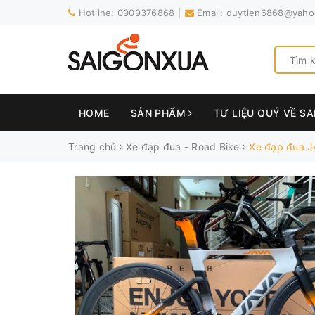
Hotline:
0909376868
Email:
duytien6868@yaho
HOME
SẢN PHẨM
TƯ LIỆU QUÝ VỀ S
Trang chủ
Xe đạp đua - Road Bike
Xe đạp đua J