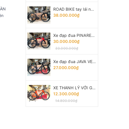
OÀN
ROAD BIKE tay lái ngang HI-LIGHT R6 Disc, Khung TITANIUM - vành Carbon, groupsets Shimano 105 R7000 thắng dĩa dầu
38.000.000₫
ên
Xe đạp đua PINARELLO DOGMA F10 - Khung, vành Full Carbon, Full group Shimano 105 R7000. Màu Đen/Đỏ
30.000.000₫
33.000.000₫
Xe đạp đua JAVA VESUVIO (2024) - Khung Carbon, full group Shimano 105 R7120 thắng đĩa dầu
27.000.000₫
XE THANH LÝ VỚI GIÁ GỐC : TWITTER THUNDER - Khung, vành full Carbon, groupsets Retrospec 12 LÍP. Màu Cam
12.300.000₫
14.800.000₫