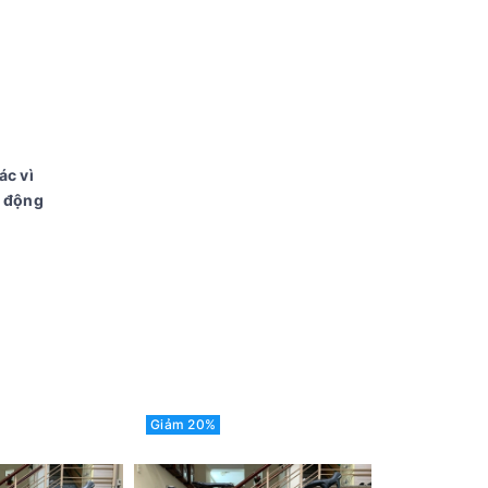
ác vì
í động
Giảm 20%