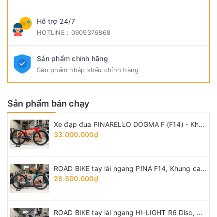
Hỗ trợ 24/7
HOTLINE : 0909376868
Sản phẩm chính hãng
Sản phẩm nhập khẩu chính hãng
Sản phẩm bán chạy
Xe đạp đua PINARELLO DOGMA F (F14) - Khung, vành Full Carbon, Full group Shimano 105 R7120 thắng đĩa dầu. Màu Đen/Đỏ
33.000.000₫
ROAD BIKE tay lái ngang PINA F14, Khung carbon - vành nhôm, groupsets Shimano 105. Thắng đĩa dầu
26.500.000₫
ROAD BIKE tay lái ngang HI-LIGHT R6 Disc, Khung TITANIUM - vành Carbon, groupsets Shimano 105 R7000 thắng dĩa dầu