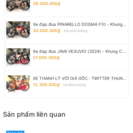
38.000.000₫
Xe đạp đua PINARELLO DOGMA F10 - Khung, vành Full Carbon, Full group Shimano 105 R7000. Màu Đen/Đỏ
30.000.000₫
33.000.000₫
Xe đạp đua JAVA VESUVIO (2024) - Khung Carbon, full group Shimano 105 R7120 thắng đĩa dầu
27.000.000₫
XE THANH LÝ VỚI GIÁ GỐC : TWITTER THUNDER - Khung, vành full Carbon, groupsets Retrospec 12 LÍP. Màu Cam
12.300.000₫
14.800.000₫
Sản phẩm liên quan