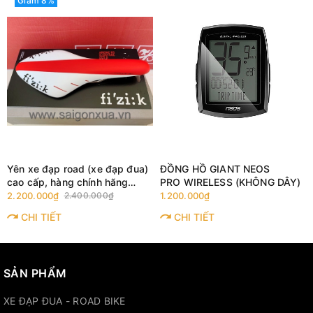
Giảm 8%
Yên xe đạp road (xe đạp đua)
ĐỒNG HỒ GIANT NEOS
cao cấp, hàng chính hãng
PRO WIRELESS (KHÔNG DÂY)
FI'ZI:K ARIONE R5. Màu trắng/
2.200.000₫
2.400.000₫
1.200.000₫
đỏ
CHI TIẾT
CHI TIẾT
SẢN PHẨM
XE ĐẠP ĐUA - ROAD BIKE